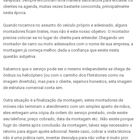
varejistas. Sempre encontram uma maneira satisfatória para encaixar os
clientes na agenda, muitas vezes bastante concorrida, principalmente
nesta época.
Quando tocamos no assunto do veículo próprio e adesivado, alguns
montadores ficam tristes, mas não é este nosso objetivo. O montador
precisa colocar-se no lugar do cliente para entender. Chegando um
montador de carro ou moto adesivados com o nome de sua empresa, a
montagem já começa melhor, dada a confiança que existe nesta
questão subjetiva.
Sabemos que o serviço pode ser o mesmo independente se chega de
ônibus ou helicóptero (ou com o carrinho dos Flintstones como na
imagem divertida), mas para o cliente, sejamos honestos, esta imagem
de estrutura comercial conta sim.
Outra situação é a finalização da montagem, estes montadores de
móveis não terminam o atendimento com um simples aperto de mãos,
eles entregam uma cópia da ordem do serviço prestado, onde existe
seu telefone, preço cobrado, data da montagem etc...Não existe porque
fugir do cliente após conclusão da montagem, talvez seja necessário o
retorno para algum ajuste adicional. Neste caso, cobrar a visita técnica
não é uma prática ruim, inventar desculpa para não voltar é muito pior.