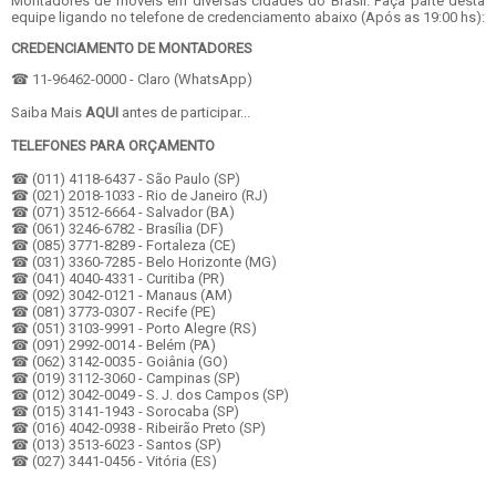
Montadores de móveis em diversas cidades do Brasil. Faça parte desta
equipe ligando no telefone de credenciamento abaixo (Após as 19:00 hs):
CREDENCIAMENTO DE MONTADORES
☎ 11-96462-0000 - Claro (WhatsApp)
Saiba Mais
AQUI
antes de participar...
TELEFONES PARA ORÇAMENTO
☎ (011) 4118-6437 - São Paulo (SP)
☎ (021) 2018-1033 - Rio de Janeiro (RJ)
☎ (071) 3512-6664 - Salvador (BA)
☎ (061) 3246-6782 - Brasília (DF)
☎ (085) 3771-8289 - Fortaleza (CE)
☎ (031) 3360-7285 - Belo Horizonte (MG)
☎ (041) 4040-4331 - Curitiba (PR)
☎ (092) 3042-0121 - Manaus (AM)
☎ (081) 3773-0307 - Recife (PE)
☎ (051) 3103-9991 - Porto Alegre (RS)
☎ (091) 2992-0014 - Belém (PA)
☎ (062) 3142-0035 - Goiânia (GO)
☎ (019) 3112-3060 - Campinas (SP)
☎ (012) 3042-0049 - S. J. dos Campos (SP)
☎ (015) 3141-1943 - Sorocaba (SP)
☎ (016) 4042-0938 - Ribeirão Preto (SP)
☎ (013) 3513-6023 - Santos (SP)
☎ (027) 3441-0456 - Vitória (ES)