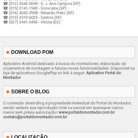
☎ (012) 3042-0049 - S. J. dos Campos (SP)
☎ (015) 3141-1943 - Sorocaba (SP)
☎ (016) 4042-0938 - Ribeirão Preto (SP)
☎ (013) 3513-6023 - Santos (SP)
☎ (027) 3441-0456 - Vitória (ES)
DOWNLOAD POM
Aplicativo Android dedicado à busca do montadores, elaboração de
orçamentos de montagem e futuras novas funcionalidades. Disponível na
loja de aplicativos GooglePlay no link à seguir:
Aplicativo Portal do
Montador
SOBRE O BLOG
O conteúdo deste Blog é propriedade intelectual do Portal do Montador,
sendo vedada sua reprodução total ou parcial em quaisquer outros
meios sem prévia autorização!
www.portaldomontador.com.br
contato@portaldomontador.com.br
LOCALIZAÇÃO