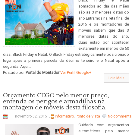
Black Friday e Natal
somados ao dia das mães
são as 3 melhores datas do
ano Entramos na reta final de
2015 e os montadores de
móveis sabem que das 3
melhores datas do ano,
duas estão por acontecer
exatamente em menos de 50
dias. Black Friday e Natal. O Black Friday estrategicamente posicionado
logo após a primeira parcela do décimo terceiro e o Natal após a
segunda. Aqui...
Postado por
Portal do Montador
Ver Perfil Google+
Leia Mais
Orçamento CEGO pelo menor preço,
entenda os perigos e armadilhas na
montagem de móveis desta filosofia.
novembro 02, 2015
Informativo
,
Ponto de Vista
No comments
Cuidado com orçamentos
automáticos pelo menor