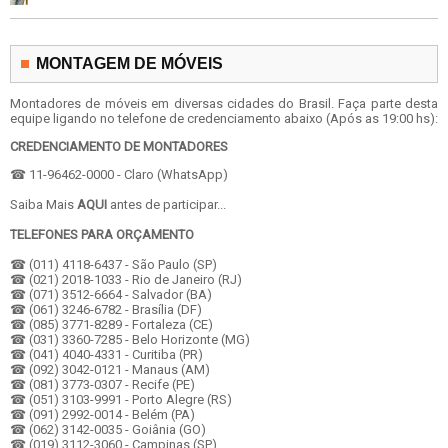
MONTAGEM DE MÓVEIS
Montadores de móveis em diversas cidades do Brasil. Faça parte desta
equipe ligando no telefone de credenciamento abaixo (Após as 19:00 hs):
CREDENCIAMENTO DE MONTADORES
☎ 11-96462-0000 - Claro (WhatsApp)
Saiba Mais
AQUI
antes de participar...
TELEFONES PARA ORÇAMENTO
☎ (011) 4118-6437 - São Paulo (SP)
☎ (021) 2018-1033 - Rio de Janeiro (RJ)
☎ (071) 3512-6664 - Salvador (BA)
☎ (061) 3246-6782 - Brasília (DF)
☎ (085) 3771-8289 - Fortaleza (CE)
☎ (031) 3360-7285 - Belo Horizonte (MG)
☎ (041) 4040-4331 - Curitiba (PR)
☎ (092) 3042-0121 - Manaus (AM)
☎ (081) 3773-0307 - Recife (PE)
☎ (051) 3103-9991 - Porto Alegre (RS)
☎ (091) 2992-0014 - Belém (PA)
☎ (062) 3142-0035 - Goiânia (GO)
☎ (019) 3112-3060 - Campinas (SP)