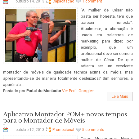
outubro 14, 2013
Capacitação
1 comment
"À mulher de César não
basta ser honesta, tem que
parecer honesta".
Atualmente, a afirmação é
usada em palestras de
marketing para dizer, por
exemplo, que um
profissional deve ser como a
mulher de César. De que
adianta ser um excelente
montador de móveis de qualidade técnica acima da média, mas
apresentando-se de maneira totalmente desleixada? Sim senhores, a
aparência...
Postado por
Portal do Montador
Ver Perfil Google+
Leia Mais
Aplicativo Montador POM+ novos tempos
para o Montador de Móveis
outubro 12, 2013
Promocional
5 comments
Caros Montadores: Novos