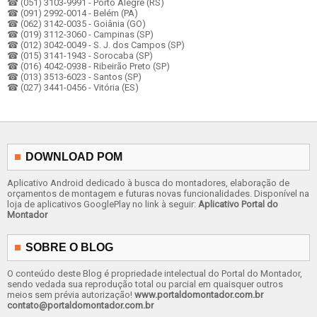
☎ (051) 3103-9991 - Porto Alegre (RS)
☎ (091) 2992-0014 - Belém (PA)
☎ (062) 3142-0035 - Goiânia (GO)
☎ (019) 3112-3060 - Campinas (SP)
☎ (012) 3042-0049 - S. J. dos Campos (SP)
☎ (015) 3141-1943 - Sorocaba (SP)
☎ (016) 4042-0938 - Ribeirão Preto (SP)
☎ (013) 3513-6023 - Santos (SP)
☎ (027) 3441-0456 - Vitória (ES)
DOWNLOAD POM
Aplicativo Android dedicado à busca do montadores, elaboração de
orçamentos de montagem e futuras novas funcionalidades. Disponível na
loja de aplicativos GooglePlay no link à seguir:
Aplicativo Portal do
Montador
SOBRE O BLOG
O conteúdo deste Blog é propriedade intelectual do Portal do Montador,
sendo vedada sua reprodução total ou parcial em quaisquer outros
meios sem prévia autorização!
www.portaldomontador.com.br
contato@portaldomontador.com.br