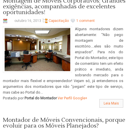
Montagem de Móveis Corporativos: Grandes
exigências, acompanhadas de excelentes
oportunidades!
outubro 16, 2013
Capacitação
1 comment
Alguns montadores dizem
abertamente: "Não pego
montagem de
escritório....eles são muito
enjoados!". Para nós do
Portal do Montador, este tipo
de comentário tem um efeito
prático e imediato, anda
sobrando mercado para o
montador mais flexível e empreendedor! Vejam só, já entendemos os
argumentos dos montadores que não "pegam" este tipo de serviço,
mas cabe ao Portal do...
Postado por
Portal do Montador
Ver Perfil Google+
Leia Mais
Montador de Móveis Convencionais, porque
evoluir para os Móveis Planejados?