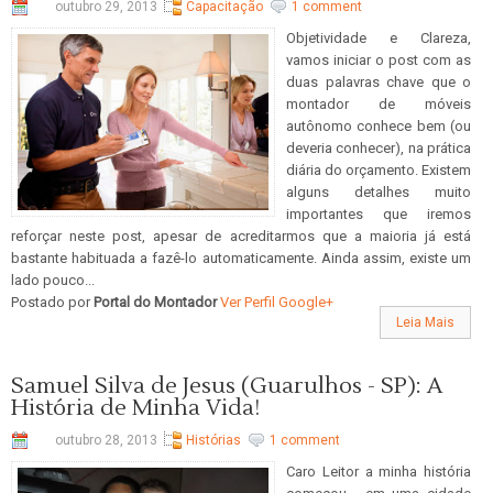
outubro 29, 2013
Capacitação
1 comment
Objetividade e Clareza,
vamos iniciar o post com as
duas palavras chave que o
montador de móveis
autônomo conhece bem (ou
deveria conhecer), na prática
diária do orçamento. Existem
alguns detalhes muito
importantes que iremos
reforçar neste post, apesar de acreditarmos que a maioria já está
bastante habituada a fazê-lo automaticamente. Ainda assim, existe um
lado pouco...
Postado por
Portal do Montador
Ver Perfil Google+
Leia Mais
Samuel Silva de Jesus (Guarulhos - SP): A
História de Minha Vida!
outubro 28, 2013
Histórias
1 comment
Caro Leitor a minha história