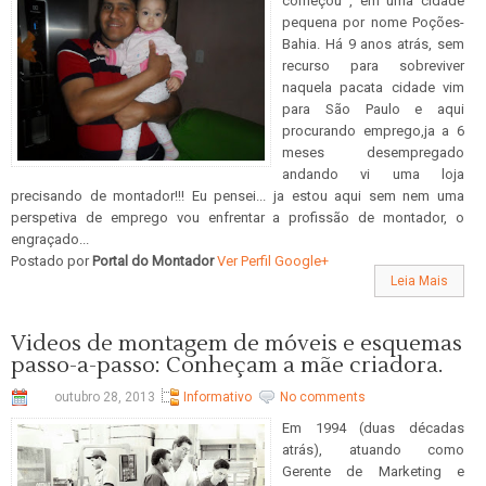
começou , em uma cidade
pequena por nome Poções-
Bahia. Há 9 anos atrás, sem
recurso para sobreviver
naquela pacata cidade vim
para São Paulo e aqui
procurando emprego,ja a 6
meses desempregado
andando vi uma loja
precisando de montador!!! Eu pensei... ja estou aqui sem nem uma
perspetiva de emprego vou enfrentar a profissão de montador, o
engraçado...
Postado por
Portal do Montador
Ver Perfil Google+
Leia Mais
Videos de montagem de móveis e esquemas
passo-a-passo: Conheçam a mãe criadora.
outubro 28, 2013
Informativo
No comments
Em 1994 (duas décadas
atrás), atuando como
Gerente de Marketing e