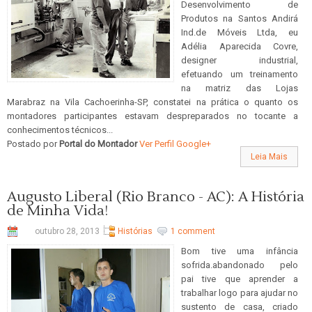
Desenvolvimento de
Produtos na Santos Andirá
Ind.de Móveis Ltda, eu
Adélia Aparecida Covre,
designer industrial,
efetuando um treinamento
na matriz das Lojas
Marabraz na Vila Cachoerinha-SP, constatei na prática o quanto os
montadores participantes estavam despreparados no tocante a
conhecimentos técnicos...
Postado por
Portal do Montador
Ver Perfil Google+
Leia Mais
Augusto Liberal (Rio Branco - AC): A História
de Minha Vida!
outubro 28, 2013
Histórias
1 comment
Bom tive uma infância
sofrida.abandonado pelo
pai tive que aprender a
trabalhar logo para ajudar no
sustento de casa, criado