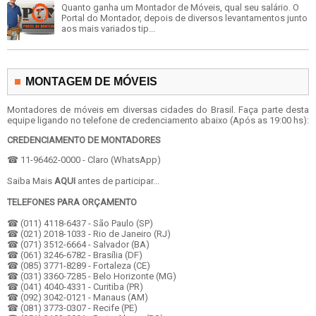
Quanto ganha um Montador de Móveis, qual seu salário. O
Portal do Montador, depois de diversos levantamentos junto
aos mais variados tip...
MONTAGEM DE MÓVEIS
Montadores de móveis em diversas cidades do Brasil. Faça parte desta
equipe ligando no telefone de credenciamento abaixo (Após as 19:00 hs):
CREDENCIAMENTO DE MONTADORES
☎ 11-96462-0000 - Claro (WhatsApp)
Saiba Mais
AQUI
antes de participar...
TELEFONES PARA ORÇAMENTO
☎ (011) 4118-6437 - São Paulo (SP)
☎ (021) 2018-1033 - Rio de Janeiro (RJ)
☎ (071) 3512-6664 - Salvador (BA)
☎ (061) 3246-6782 - Brasília (DF)
☎ (085) 3771-8289 - Fortaleza (CE)
☎ (031) 3360-7285 - Belo Horizonte (MG)
☎ (041) 4040-4331 - Curitiba (PR)
☎ (092) 3042-0121 - Manaus (AM)
☎ (081) 3773-0307 - Recife (PE)