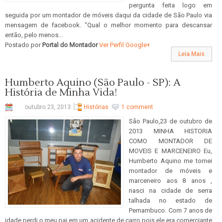
pergunta feita logo em
seguida por um montador de móveis daqui da cidade de São Paulo via
mensagem de facebook. "Qual o melhor momento para descansar
então, pelo menos...
Postado por
Portal do Montador
Ver Perfil Google+
Leia Mais
Humberto Aquino (São Paulo - SP): A
História de Minha Vida!
outubro 23, 2013
Histórias
1 comment
São Paulo,23 de outubro de
2013 MINHA HISTORIA
COMO MONTADOR DE
MOVEIS E MARCENEIRO Eu,
Humberto Aquino me tornei
montador de móveis e
marceneiro aos 8 anos ,
nasci na cidade de serra
talhada no estado de
Pernambuco. Com 7 anos de
idade perdi o meu pai em um acidente de carro pois ele era comerciante