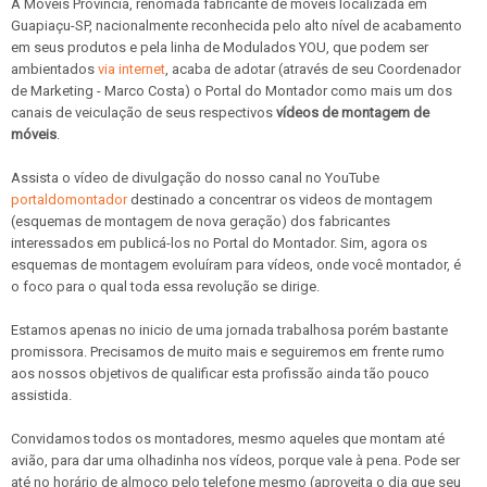
A Móveis Província, renomada fabricante de móveis localizada em
Guapiaçu-SP, nacionalmente reconhecida pelo alto nível de acabamento
em seus produtos e pela linha de Modulados YOU, que podem ser
ambientados
via internet
, acaba de adotar (através de seu Coordenador
de Marketing - Marco Costa) o Portal do Montador como mais um dos
canais de veiculação de seus respectivos
vídeos de montagem de
móveis
.
Assista o vídeo de divulgação do nosso canal no YouTube
portaldomontador
destinado a concentrar os videos de montagem
(esquemas de montagem de nova geração) dos fabricantes
interessados em publicá-los no Portal do Montador. Sim, agora os
esquemas de montagem evoluíram para vídeos, onde você montador, é
o foco para o qual toda essa revolução se dirige.
Estamos apenas no inicio de uma jornada trabalhosa porém bastante
promissora. Precisamos de muito mais e seguiremos em frente rumo
aos nossos objetivos de qualificar esta profissão ainda tão pouco
assistida.
Convidamos todos os montadores, mesmo aqueles que montam até
avião, para dar uma olhadinha nos vídeos, porque vale à pena. Pode ser
até no horário de almoço pelo telefone mesmo (aproveita o dia que seu