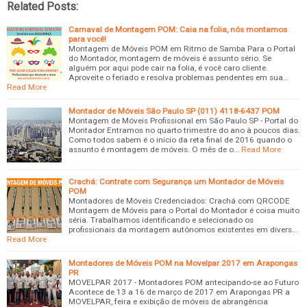
Related Posts:
Carnaval de Montagem POM: Caia na folia, nós montamos
para você!
Montagem de Móveis POM em Ritmo de Samba Para o Portal
do Montador, montagem de móveis é assunto sério. Se
alguém por aqui pode cair na folia, é você caro cliente.
Aproveite o feriado e resolva problemas pendentes em sua…
Read More
Montador de Móveis São Paulo SP (011) 4118-6437 POM
Montagem de Móveis Profissional em São Paulo SP - Portal do
Montador Entramos no quarto trimestre do ano à poucos dias.
Como todos sabem é o início da reta final de 2016 quando o
assunto é montagem de móveis. O mês de o…
Read More
Crachá: Contrate com Segurança um Montador de Móveis
POM
Montadores de Móveis Credenciados: Crachá com QRCODE
Montagem de Móveis para o Portal do Montador é coisa muito
séria. Trabalhamos identificando e selecionado os
profissionais da montagem autônomos existentes em divers…
Read More
Montadores de Móveis POM na Movelpar 2017 em Arapongas
PR
MOVELPAR 2017 - Montadores POM antecipando-se ao Futuro
Acontece de 13 a 16 de março de 2017 em Arapongas PR a
MOVELPAR, feira e exibição de móveis de abrangência