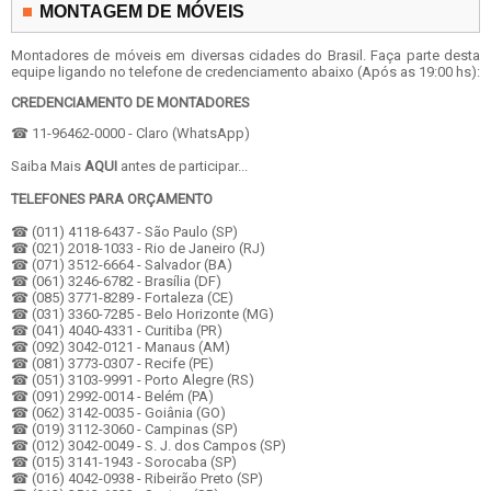
MONTAGEM DE MÓVEIS
Montadores de móveis em diversas cidades do Brasil. Faça parte desta
equipe ligando no telefone de credenciamento abaixo (Após as 19:00 hs):
CREDENCIAMENTO DE MONTADORES
☎ 11-96462-0000 - Claro (WhatsApp)
Saiba Mais
AQUI
antes de participar...
TELEFONES PARA ORÇAMENTO
☎ (011) 4118-6437 - São Paulo (SP)
☎ (021) 2018-1033 - Rio de Janeiro (RJ)
☎ (071) 3512-6664 - Salvador (BA)
☎ (061) 3246-6782 - Brasília (DF)
☎ (085) 3771-8289 - Fortaleza (CE)
☎ (031) 3360-7285 - Belo Horizonte (MG)
☎ (041) 4040-4331 - Curitiba (PR)
☎ (092) 3042-0121 - Manaus (AM)
☎ (081) 3773-0307 - Recife (PE)
☎ (051) 3103-9991 - Porto Alegre (RS)
☎ (091) 2992-0014 - Belém (PA)
☎ (062) 3142-0035 - Goiânia (GO)
☎ (019) 3112-3060 - Campinas (SP)
☎ (012) 3042-0049 - S. J. dos Campos (SP)
☎ (015) 3141-1943 - Sorocaba (SP)
☎ (016) 4042-0938 - Ribeirão Preto (SP)