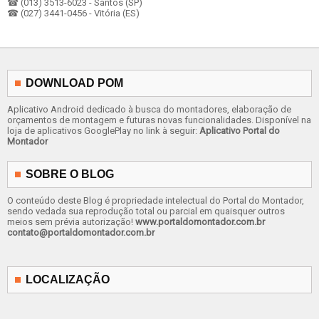
☎ (013) 3513-6023 - Santos (SP)
☎ (027) 3441-0456 - Vitória (ES)
DOWNLOAD POM
Aplicativo Android dedicado à busca do montadores, elaboração de
orçamentos de montagem e futuras novas funcionalidades. Disponível na
loja de aplicativos GooglePlay no link à seguir:
Aplicativo Portal do
Montador
SOBRE O BLOG
O conteúdo deste Blog é propriedade intelectual do Portal do Montador,
sendo vedada sua reprodução total ou parcial em quaisquer outros
meios sem prévia autorização!
www.portaldomontador.com.br
contato@portaldomontador.com.br
LOCALIZAÇÃO