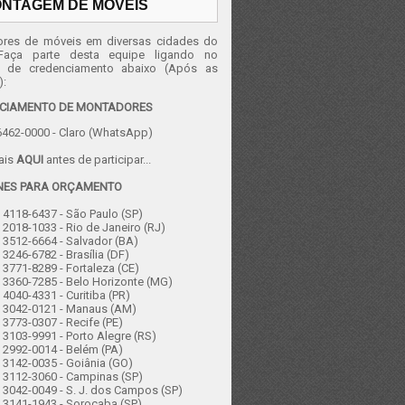
NTAGEM DE MÓVEIS
res de móveis em diversas cidades do
 Faça parte desta equipe ligando no
e de credenciamento abaixo (Após as
):
CIAMENTO DE MONTADORES
462-0000 - Claro (WhatsApp)
ais
AQUI
antes de participar...
NES PARA ORÇAMENTO
4118-6437 - São Paulo (SP)
2018-1033 - Rio de Janeiro (RJ)
3512-6664 - Salvador (BA)
3246-6782 - Brasília (DF)
3771-8289 - Fortaleza (CE)
 3360-7285 - Belo Horizonte (MG)
4040-4331 - Curitiba (PR)
 3042-0121 - Manaus (AM)
3773-0307 - Recife (PE)
3103-9991 - Porto Alegre (RS)
 2992-0014 - Belém (PA)
3142-0035 - Goiânia (GO)
 3112-3060 - Campinas (SP)
3042-0049 - S. J. dos Campos (SP)
 3141-1943 - Sorocaba (SP)