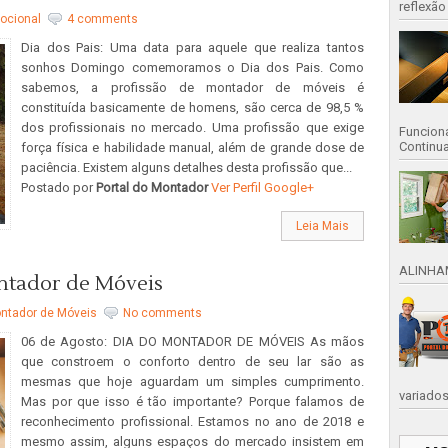
reflexão
ocional
4 comments
Dia dos Pais: Uma data para aquele que realiza tantos
sonhos Domingo comemoramos o Dia dos Pais. Como
sabemos, a profissão de montador de móveis é
constituída basicamente de homens, são cerca de 98,5 %
dos profissionais no mercado. Uma profissão que exige
Funciona
Continu
força física e habilidade manual, além de grande dose de
paciência. Existem alguns detalhes desta profissão que...
Postado por
Portal do Montador
Ver Perfil Google+
Leia Mais
ALINHAM
ontador de Móveis
ntador de Móveis
No comments
06 de Agosto: DIA DO MONTADOR DE MÓVEIS As mãos
que constroem o conforto dentro de seu lar são as
mesmas que hoje aguardam um simples cumprimento.
variados 
Mas por que isso é tão importante? Porque falamos de
reconhecimento profissional. Estamos no ano de 2018 e
mesmo assim, alguns espaços do mercado insistem em