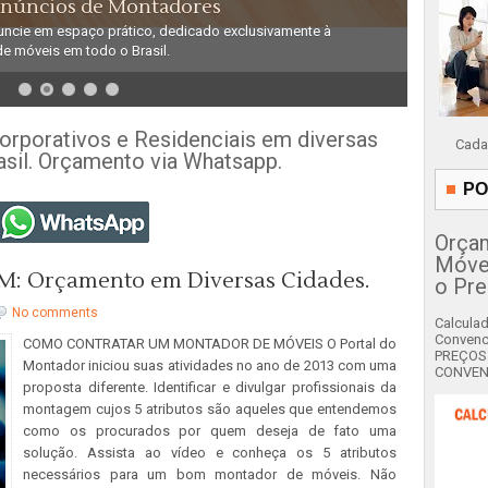
Anúncios de Montadores
uncie em espaço prático, dedicado exclusivamente à
e móveis em todo o Brasil.
porativos e Residenciais em diversas
Cada
asil. Orçamento via Whatsapp.
PO
Orça
Móvei
: Orçamento em Diversas Cidades.
o Pre
No comments
Calcula
Convenc
COMO CONTRATAR UM MONTADOR DE MÓVEIS O Portal do
PREÇOS
Montador iniciou suas atividades no ano de 2013 com uma
CONVENC
proposta diferente. Identificar e divulgar profissionais da
montagem cujos 5 atributos são aqueles que entendemos
como os procurados por quem deseja de fato uma
solução. Assista ao vídeo e conheça os 5 atributos
necessários para um bom montador de móveis. Não