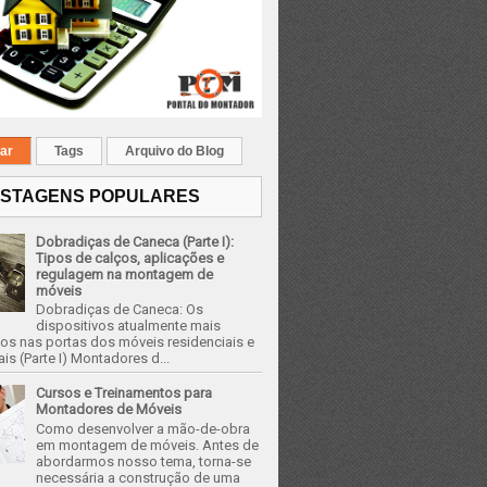
ar
Tags
Arquivo do Blog
STAGENS POPULARES
Dobradiças de Caneca (Parte I):
Tipos de calços, aplicações e
regulagem na montagem de
móveis
Dobradiças de Caneca: Os
dispositivos atualmente mais
os nas portas dos móveis residenciais e
is (Parte I) Montadores d...
Cursos e Treinamentos para
Montadores de Móveis
Como desenvolver a mão-de-obra
em montagem de móveis. Antes de
abordarmos nosso tema, torna-se
necessária a construção de uma