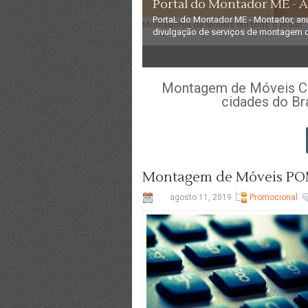
Portal do Montador ME - 
PortaL do Montador ME - Montador, an
Montadores de Móveis em todo o Brasil
divulgação de serviços de montagem d
3
4
5
Montagem de Móveis Cor
cidades do Br
Montagem de Móveis POM
agosto 11, 2019
Promocional