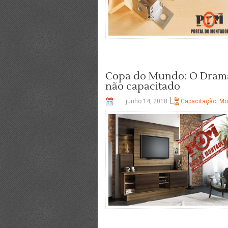
Copa do Mundo: O Drama
não capacitado
junho 14, 2018
Capacitação
,
Mo