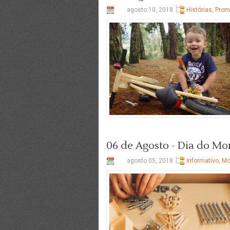
agosto 10, 2018
Histórias
,
Prom
06 de Agosto - Dia do M
agosto 05, 2018
Informativo
,
Mo