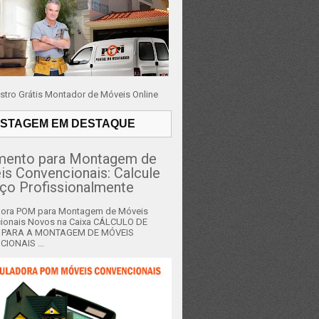
stro Grátis Montador de Móveis Online
STAGEM EM DESTAQUE
mento para Montagem de
s Convencionais: Calcule
ço Profissionalmente
dora POM para Montagem de Móveis
ionais Novos na Caixa CÁLCULO DE
 PARA A MONTAGEM DE MÓVEIS
IONAIS ...