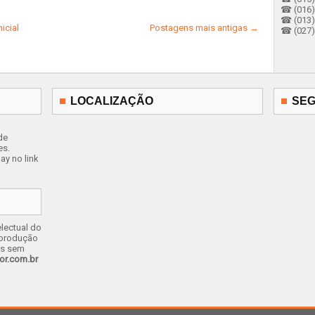
☎ (016) 
☎ (013)
icial
Postagens mais antigas →
☎ (027) 
LOCALIZAÇÃO
SEG
de
es.
ay no link
lectual do
eprodução
os sem
or.com.br