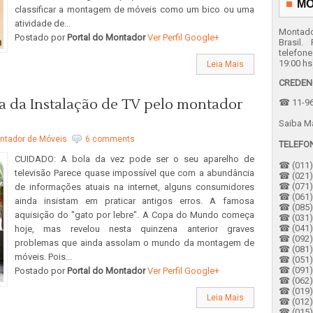
MO
classificar a montagem de móveis como um bico ou uma
atividade de...
Montado
Postado por
Portal do Montador
Ver Perfil Google+
Brasil.
telefon
19:00 hs
Leia Mais
CREDEN
 da Instalação de TV pelo montador
☎ 11-96
Saiba M
ntador de Móveis
6 comments
TELEFO
CUIDADO: A bola da vez pode ser o seu aparelho de
☎ (011) 
televisão Parece quase impossível que com a abundância
☎ (021) 
☎ (071) 
de informações atuais na internet, alguns consumidores
☎ (061) 
ainda insistam em praticar antigos erros. A famosa
☎ (085) 
aquisição do "gato por lebre". A Copa do Mundo começa
☎ (031)
☎ (041) 
hoje, mas revelou nesta quinzena anterior graves
☎ (092)
problemas que ainda assolam o mundo da montagem de
☎ (081) 
móveis. Pois...
☎ (051) 
☎ (091)
Postado por
Portal do Montador
Ver Perfil Google+
☎ (062) 
☎ (019)
Leia Mais
☎ (012) 
☎ (015)