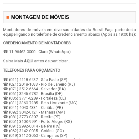
MONTAGEM DE MÓVEIS
Montadores de móveis em diversas cidades do Brasil. Faça parte desta
equipe ligando no telefone de credenciamento abaixo (Após as 19:00 hs):
CREDENCIAMENTO DE MONTADORES
☎ 11-96462-0000 - Claro (WhatsApp)
Saiba Mais
AQUI
antes de participar...
TELEFONES PARA ORÇAMENTO
☎ (011) 4118-6437 - São Paulo (SP)
☎ (021) 2018-1033 - Rio de Janeiro (RJ)
☎ (071) 3512-6664 - Salvador (BA)
☎ (061) 3246-6782 - Brasília (DF)
☎ (085) 3771-8289 - Fortaleza (CE)
☎ (031) 3360-7285 - Belo Horizonte (MG)
☎ (041) 4040-4331 - Curitiba (PR)
☎ (092) 3042-0121 - Manaus (AM)
☎ (081) 3773-0307 - Recife (PE)
☎ (051) 3103-9991 - Porto Alegre (RS)
☎ (091) 2992-0014 - Belém (PA)
☎ (062) 3142-0035 - Goiânia (GO)
☎ (019) 3112-3060 - Campinas (SP)