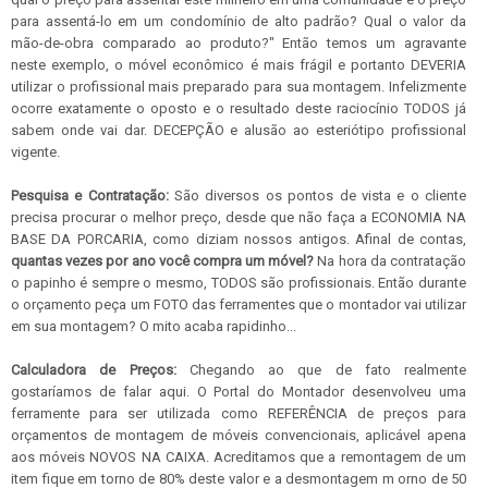
para assentá-lo em um condomínio de alto padrão? Qual o valor da
mão-de-obra comparado ao produto?" Então temos um agravante
neste exemplo, o móvel econômico é mais frágil e portanto DEVERIA
utilizar o profissional mais preparado para sua montagem. Infelizmente
ocorre exatamente o oposto e o resultado deste raciocínio TODOS já
sabem onde vai dar. DECEPÇÃO e alusão ao esteriótipo profissional
vigente.
Pesquisa e Contratação:
São diversos os pontos de vista e o cliente
precisa procurar o melhor preço, desde que não faça a ECONOMIA NA
BASE DA PORCARIA, como diziam nossos antigos. Afinal de contas,
quantas vezes por ano você compra um móvel?
Na hora da contratação
o papinho é sempre o mesmo, TODOS são profissionais. Então durante
o orçamento peça um FOTO das ferramentes que o montador vai utilizar
em sua montagem? O mito acaba rapidinho...
Calculadora de Preços:
Chegando ao que de fato realmente
gostaríamos de falar aqui. O Portal do Montador desenvolveu uma
ferramente para ser utilizada como REFERÊNCIA de preços para
orçamentos de montagem de móveis convencionais, aplicável apena
aos móveis NOVOS NA CAIXA. Acreditamos que a remontagem de um
item fique em torno de 80% deste valor e a desmontagem m orno de 50