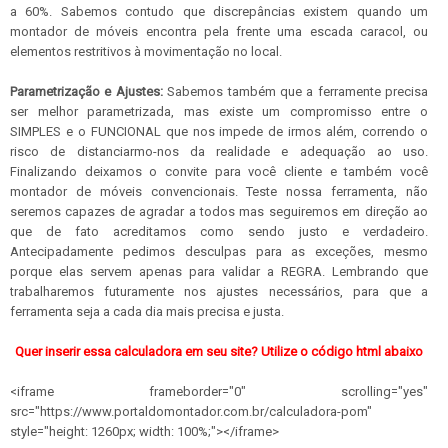
a 60%. Sabemos contudo que discrepâncias existem quando um
montador de móveis encontra pela frente uma escada caracol, ou
elementos restritivos à movimentação no local.
Parametrização e Ajustes:
Sabemos também que a ferramente precisa
ser melhor parametrizada, mas existe um compromisso entre o
SIMPLES e o FUNCIONAL que nos impede de irmos além, correndo o
risco de distanciarmo-nos da realidade e adequação ao uso.
Finalizando deixamos o convite para você cliente e também você
montador de móveis convencionais. Teste nossa ferramenta, não
seremos capazes de agradar a todos mas seguiremos em direção ao
que de fato acreditamos como sendo justo e verdadeiro.
Antecipadamente pedimos desculpas para as exceções, mesmo
porque elas servem apenas para validar a REGRA. Lembrando que
trabalharemos futuramente nos ajustes necessários, para que a
ferramenta seja a cada dia mais precisa e justa.
Quer inserir essa calculadora em seu site? Utilize o código html abaixo
<iframe frameborder="0" scrolling="yes"
src="https://www.portaldomontador.com.br/calculadora-pom"
style="height: 1260px; width: 100%;"></iframe>