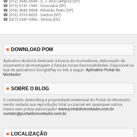
☎ (012) 3042-0049 - S. J. dos Campos (SP)
☎ (015) 3141-1943 - Sorocaba (SP)
☎ (016) 4042-0938 - Ribeirão Preto (SP)
☎ (013) 3513-6023 - Santos (SP)
☎ (027) 3441-0456 - Vitória (ES)
DOWNLOAD POM
Aplicativo Android dedicado à busca do montadores, elaboração de
orçamentos de montagem e futuras novas funcionalidades. Disponível na
loja de aplicativos GooglePlay no link à seguir:
Aplicativo Portal do
Montador
SOBRE O BLOG
O conteúdo deste Blog é propriedade intelectual do Portal do Montador,
sendo vedada sua reprodução total ou parcial em quaisquer outros
meios sem prévia autorização!
www.portaldomontador.com.br
contato@portaldomontador.com.br
LOCALIZAÇÃO