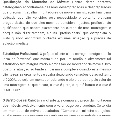
Qualificação do Montador de Móveis:
Dentro deste contexto
heterogêneo encontram-se pessoas desempregadas e despreparadas
que precisam trabalhar, montadores de móveis em situação financeira
delicada que são vencidos pela necessidade e portanto praticam
preços abaixo do que eles mesmos consideram justos, profissionais
qualificados que sabem exatamente os custos de uma montagem e
porque não dizer também, alguns "profissionais" que extrapolam o
justo quando encontram o cliente em uma situação que precisa de
solução imediata.
Esteriótipo Profissional::
O próprio cliente ainda carrega consigo aquela
ideia do 'severino" que monta tudo por um tostão e obviamente tal
esteriótipo tem marginalizado a profissão do montador de móveis. Isto
posto, a situação só tende a ficar mais complexa quando este mesmo
cliente realiza orçamentos e acaba detectando variações de acreditem ,
até 200%, ou seja um montador cobrando o triplo do outro pelo valor de
uma montagem. O que é caro, o que é justo, o que é barato e o que é
PERIGOSO?
O Barato que sai Caro:
Erra o cliente que compara o preço da montagem
dos móveis exclusivamente com o valor pago pelo produto. Certo dia
um montador de móveis desabafou. "Compre um milheiro de tijolos,
qual o preço para assentar este milheiro em uma comunidade e o preço