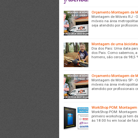
Orçamento Montagem de Móv
Montagem de Móveis RJ - O
móveis na área metropolita
seja atendido por profissio
Montagem de uma bicicleta 
Dia dos Pais: Uma data pa
dos Pais. Como sabemos, a 
homens, são cerca de 98,5 %
Orçamento Montagem de Mó
Montagem de Móveis SP - O
móveis na área metropolita
atendido por profissionais 
WorkShop POM: Montagem de
WorkShop POM: Montagem de
primeiro workshop já tem da
às 18:00 hs em local de fác