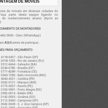
NTAGEM DE MÓVEIS
res de móveis em diversas cidades do
 Faça parte desta equipe ligando no
e de credenciamento abaixo (Após as
):
CIAMENTO DE MONTADORES
462-0000 - Claro (WhatsApp)
ais
AQUI
antes de participar...
NES PARA ORÇAMENTO
4118-6437 - São Paulo (SP)
2018-1033 - Rio de Janeiro (RJ)
3512-6664 - Salvador (BA)
3246-6782 - Brasília (DF)
3771-8289 - Fortaleza (CE)
 3360-7285 - Belo Horizonte (MG)
4040-4331 - Curitiba (PR)
 3042-0121 - Manaus (AM)
3773-0307 - Recife (PE)
3103-9991 - Porto Alegre (RS)
 2992-0014 - Belém (PA)
3142-0035 - Goiânia (GO)
 3112-3060 - Campinas (SP)
3042-0049 - S. J. dos Campos (SP)
 3141-1943 - Sorocaba (SP)