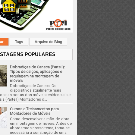
ar
Tags
Arquivo do Blog
STAGENS POPULARES
Dobradiças de Caneca (Parte I):
Tipos de calços, aplicações e
regulagem na montagem de
móveis
Dobradiças de Caneca: Os
dispositivos atualmente mais
os nas portas dos móveis residenciais e
is (Parte I) Montadores d...
Cursos e Treinamentos para
Montadores de Móveis
Como desenvolver a mão-de-obra
em montagem de móveis. Antes de
abordarmos nosso tema, torna-se
necessária a construção de uma