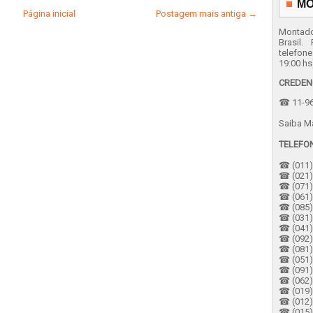
MO
Página inicial
Postagem mais antiga →
Montado
Brasil.
telefon
19:00 hs
CREDEN
☎ 11-96
Saiba M
TELEFO
☎ (011) 
☎ (021) 
☎ (071) 
☎ (061) 
☎ (085) 
☎ (031)
☎ (041) 
☎ (092)
☎ (081) 
☎ (051) 
☎ (091)
☎ (062) 
☎ (019)
☎ (012) 
☎ (015)