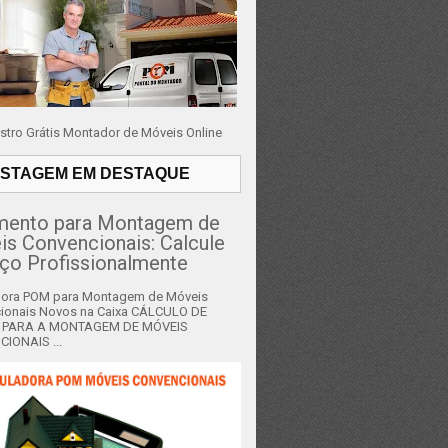
stro Grátis Montador de Móveis Online
STAGEM EM DESTAQUE
mento para Montagem de
s Convencionais: Calcule
ço Profissionalmente
dora POM para Montagem de Móveis
ionais Novos na Caixa CÁLCULO DE
 PARA A MONTAGEM DE MÓVEIS
IONAIS ...