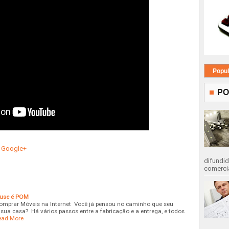
Popul
PO
il Google+
difundid
comercia
use é POM
omprar Móveis na Internet Você já pensou no caminho que seu
 sua casa? Há vários passos entre a fabricação e a entrega, e todos
ead More