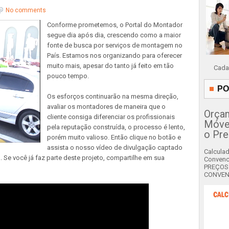
No comments
Conforme prometemos, o Portal do Montador
segue dia após dia, crescendo como a maior
fonte de busca por serviços de montagem no
País. Estamos nos organizando para oferecer
muito mais, apesar do tanto já feito em tão
Cada
pouco tempo.
PO
Os esforços continuarão na mesma direção,
avaliar os montadores de maneira que o
Orça
cliente consiga diferenciar os profissionais
Móvei
pela reputação construída, o processo é lento,
o Pre
porém muito valioso. Então clique no botão e
assista o nosso vídeo de divulgação captado
Calcula
 Se você já faz parte deste projeto, compartilhe em sua
Convenc
PREÇOS
CONVENC