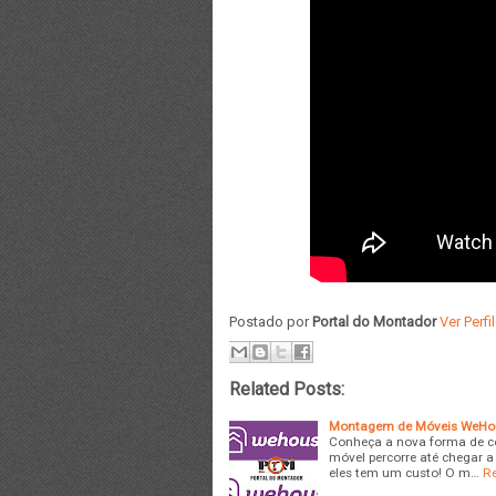
Postado por
Portal do Montador
Ver Perf
Related Posts:
Montagem de Móveis WeHo
Conheça a nova forma de c
móvel percorre até chegar a
eles tem um custo! O m…
R