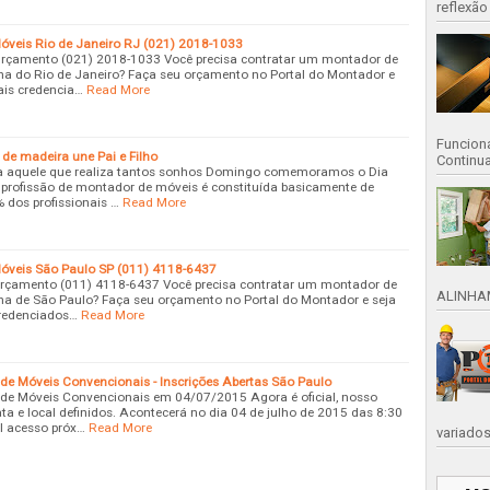
reflexão
eis Rio de Janeiro RJ (021) 2018-1033
rçamento (021) 2018-1033 Você precisa contratar um montador de
na do Rio de Janeiro? Faça seu orçamento no Portal do Montador e
nais credencia…
Read More
Funciona
de madeira une Pai e Filho
Continu
ra aquele que realiza tantos sonhos Domingo comemoramos o Dia
profissão de montador de móveis é constituída basicamente de
 dos profissionais …
Read More
veis São Paulo SP (011) 4118-6437
rçamento (011) 4118-6437 Você precisa contratar um montador de
ALINHAM
na de São Paulo? Faça seu orçamento no Portal do Montador e seja
credenciados…
Read More
 Móveis Convencionais - Inscrições Abertas São Paulo
 Móveis Convencionais em 04/07/2015 Agora é oficial, nosso
ta e local definidos. Acontecerá no dia 04 de julho de 2015 das 8:30
il acesso próx…
Read More
variados 