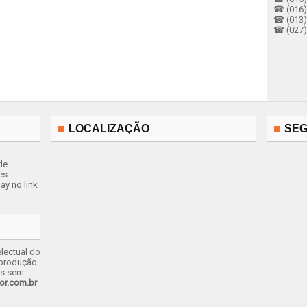
☎ (016) 
☎ (013)
☎ (027) 
LOCALIZAÇÃO
SEG
de
es.
ay no link
lectual do
eprodução
os sem
or.com.br