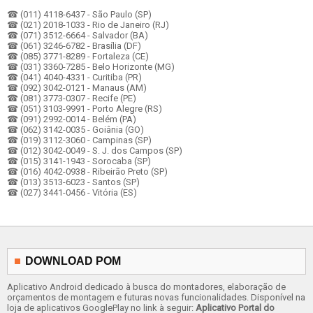
☎ (011) 4118-6437 - São Paulo (SP)
☎ (021) 2018-1033 - Rio de Janeiro (RJ)
☎ (071) 3512-6664 - Salvador (BA)
☎ (061) 3246-6782 - Brasília (DF)
☎ (085) 3771-8289 - Fortaleza (CE)
☎ (031) 3360-7285 - Belo Horizonte (MG)
☎ (041) 4040-4331 - Curitiba (PR)
☎ (092) 3042-0121 - Manaus (AM)
☎ (081) 3773-0307 - Recife (PE)
☎ (051) 3103-9991 - Porto Alegre (RS)
☎ (091) 2992-0014 - Belém (PA)
☎ (062) 3142-0035 - Goiânia (GO)
☎ (019) 3112-3060 - Campinas (SP)
☎ (012) 3042-0049 - S. J. dos Campos (SP)
☎ (015) 3141-1943 - Sorocaba (SP)
☎ (016) 4042-0938 - Ribeirão Preto (SP)
☎ (013) 3513-6023 - Santos (SP)
☎ (027) 3441-0456 - Vitória (ES)
DOWNLOAD POM
Aplicativo Android dedicado à busca do montadores, elaboração de
orçamentos de montagem e futuras novas funcionalidades. Disponível na
loja de aplicativos GooglePlay no link à seguir:
Aplicativo Portal do