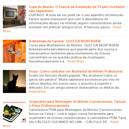
Copa do Mundo: O Drama da Instalação de TV pelo montador
não capacitado
CUIDADO: A bola da vez pode ser o seu aparelho de televisão
Parece quase impossível que com a abundância de
informações atuais na internet, alguns consumidores ainda
insistam em praticar antigos erros. A famosa aquisi…
Read
More
Dobradiças de Caneca - QUIZ DA MONTAGEM
Curso para Montadores de Móveis - QUIZ DA MONTAGEM
Notadamente percebemos que grande parte dos cursos e
treinamentos existentes para montadores de móveis
concentram-se na questão prática da montagem.
Reconhecidamente e a…
Read More
Dicas - Como contratar um Montador de Móveis Profissional
Existe um famoso ditado popular: "Ao anoitecer todos os
gatos são pardos". Muita sabedoria esconde-se por trás de
velhos ditados, em nosso caso, o assunto é urgente e
delicado. Em um artigo anterior destacamos os efeitos da…
Read More
Orçamento para Montagem de Móveis Convencionais: Calcule
o Preço Profissionalmente
Calculadora POM para Montagem de Móveis Convencionais
Novos na Caixa !-- Link à seguir nossa ferramenta para
orçamento de móveis convencionais, a calculadora POM. Faça
seu CÁLCULO CLICANDO NO LINK. -- CÁLCULO DE…
Read
More