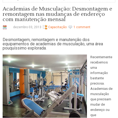
Academias de Musculação: Desmontagem e
remontagem nas mudanças de endereço
com manutenção mensal
dezembro 03, 2013
Capacitação
1 comment
Desmontagem, remontagem e manutenção dos
equipamentos de academias de musculação, uma área
pouquíssimo explorada.
Recentemente
recebemos
uma
informação
bastante
preciosa.
Academias de
musculação
que precisam
mudar de
endereço ou
que