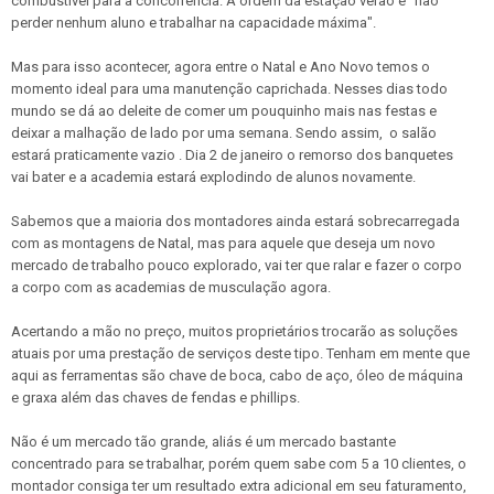
combustível para a concorrência. A ordem da estação verão é "não
perder nenhum aluno e trabalhar na capacidade máxima".
Mas para isso acontecer, agora entre o Natal e Ano Novo temos o
momento ideal para uma manutenção caprichada. Nesses dias todo
mundo se dá ao deleite de comer um pouquinho mais nas festas e
deixar a malhação de lado por uma semana. Sendo assim, o salão
estará praticamente vazio . Dia 2 de janeiro o remorso dos banquetes
vai bater e a academia estará explodindo de alunos novamente.
Sabemos que a maioria dos montadores ainda estará sobrecarregada
com as montagens de Natal, mas para aquele que deseja um novo
mercado de trabalho pouco explorado, vai ter que ralar e fazer o corpo
a corpo com as academias de musculação agora.
Acertando a mão no preço, muitos proprietários trocarão as soluções
atuais por uma prestação de serviços deste tipo. Tenham em mente que
aqui as ferramentas são chave de boca, cabo de aço, óleo de máquina
e graxa além das chaves de fendas e phillips.
Não é um mercado tão grande, aliás é um mercado bastante
concentrado para se trabalhar, porém quem sabe com 5 a 10 clientes, o
montador consiga ter um resultado extra adicional em seu faturamento,