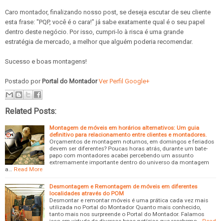
Caro montador, finalizando nosso post, se deseja escutar de seu cliente
esta frase: "PQP, você é o cara!" já sabe exatamente qual é o seu papel
dentro deste negócio. Por isso, cumpri-lo à risca é uma grande
estratégia de mercado, a melhor que alguém poderia recomendar.
Sucesso e boas montagens!
Postado por
Portal do Montador
Ver Perfil Google+
Related Posts:
Montagem de móveis em horários alternativos: Um guia
definitivo para relacionamento entre clientes e montadores.
Orçamentos de montagem noturnos, em domingos e feriados
devem ser diferentes? Poucas horas atrás, durante um bate-
papo com montadores acabei percebendo um assunto
extremamente importante dentro do universo da montagem
a…
Read More
Desmontagem e Remontagem de móveis em diferentes
localidades através do POM
Desmontar e remontar móveis é uma prática cada vez mais
utilizada no Portal do Montador Quanto mais conhecido,
tanto mais nos surpreende o Portal do Montador. Falamos
isso em virtude de diversas boas notícias que recebemo…
Read