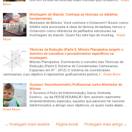
More
Montagem de Stands: Conheça as técnicas os detalhes
fundamentais
Montador de Móveis: Você conhece o Octanorm? Assim como
Gillette está associada á ideia de lâmina de barbear, temos o
Octanorm como referência de perfilados estruturais na
montagem de stands. Quem faz este tipo de montag…
Read
More
Técnicas de Redução (Parte I): Móveis Planejados exigem o
domínio de conceitos e procedimentos específicos na
montagem
Móveis Planejados: Dominando o conceito das Técnicas de
Redução (Parte I) Sistema de Coordenadas Cartesianas
Espaciais em R³ - (XYZ) O sistema de coordenadas
cartesianas, cujo objetivo é representar graficamente pontos, l…
Read More
Sucesso: Reconhecimento Profissional como Montador de
Móveis
O Sucesso é fruto de Determinação, Garra, Vontade,
Destino...ou da PERSEVERANÇA? Sim, existem realmente
empreendedores especiais, aqueles que parecem ter nascido
determinados a atingir seus objetivos, os quais nada abala …
Read More
← Postagem mais recente
Página inicial
Postagem mais antiga →