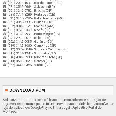
☎ (021) 2018-1033 - Rio de Janeiro (RJ)
☎ (071) 3512-6664 - Salvador (BA)
☎ (061) 3246-6782 - Brasília (DF)
☎ (085) 3771-8289 - Fortaleza (CE)
☎ (031) 3360-7285 - Belo Horizonte (MG)
☎ (041) 4040-4331 - Curitiba (PR)
☎ (092) 3042-0121 - Manaus (AM)
☎ (081) 3773-0307 - Recife (PE)
☎ (051) 3103-9991 - Porto Alegre (RS)
☎ (091) 2992-0014 - Belém (PA)
☎ (062) 3142-0035 - Goiânia (GO)
☎ (019) 3112-3060 - Campinas (SP)
☎ (012) 3042-0049 - S. J. dos Campos (SP)
☎ (015) 3141-1943 - Sorocaba (SP)
☎ (016) 4042-0938 - Ribeirão Preto (SP)
☎ (013) 3513-6023 - Santos (SP)
☎ (027) 3441-0456 - Vitória (ES)
DOWNLOAD POM
Aplicativo Android dedicado à busca do montadores, elaboração de
orçamentos de montagem e futuras novas funcionalidades. Disponível na
loja de aplicativos GooglePlay no link à seguir:
Aplicativo Portal do
Montador