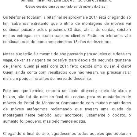
Um Natal maravilhoso para todos e um 2015 cheio de trabalho.
Nossos desejos para os montadores de móveis do Brasil!
Os telefones tocaram, a reta final se aproxima e 2014 está chegando ao
fim, sabemos entretanto que o ritmo de montagens de móveis vai
continuar puxado pelos próximos 30 dias, afinal de contas, existem
muitas entregas em atraso para os clientes. Então os telefones vão
continuar tocando como nos primeiros 15 dias de dezembro.
Nossa sugestão é a mesma do ano passado para aqueles que desejam
viajar, deixar as viagens se possível para depois da segunda quinzena
de janeiro. Quem já está com 2014 feito decide omo quiser, é claro!
Quem ainda conta com resultados que não vieram, vai precisar ralar
mais um pouquinho antes do merecido descanso.
Este ano que termina, embora um tanto diferente, cheio de altos e
baixos, não foi tão ruim no final das contas para os montadores de
móveis do Portal do Montador. Comparando com muitos montadores
de móveis autônomos reclamando que tiveram uma queda de
montagens neste período, aqui aconteceu justamente o oposto, o
aumento foi pequeno, mas pelo menos existiu.
Chegando o final do ano, agradecemos todos aqueles que adotaram