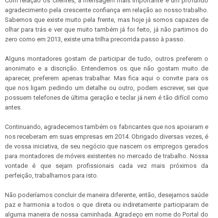
Com relação os clientes, a mensagem mais importante é um profundo
agradecimento pela crescente confiança em relação ao nosso trabalho.
Sabemos que existe muito pela frente, mas hoje já somos capazes de
olhar para trás e ver que muito também já foi feito, já não partimos do
zero como em 2013, existe uma trilha precorrida passo à passo.
Alguns montadores gostam de participar de tudo, outros preferem o
anonimato e a discrição. Entendemos os que não gostam muito de
aparecer, preferem apenas trabalhar. Mas fica aqui o convite para os
que nos ligam pedindo um detalhe ou outro, podem escrever, sei que
possuem telefones de última geração e teclar já nem é tão difícil como
antes.
Continuando, agradecemos também os fabricantes que nos apoiaram e
nos receberam em suas empresas em 2014. Obrigado diversas vezes, é
de vossa iniciativa, de seu negócio que nascem os empregos gerados
para montadores de móveis existentes no mercado de trabalho. Nossa
vontade é que sejam profissionais cada vez mais próximos da
perfeição, trabalhamos para isto.
Não poderíamos concluir de maneira diferente, então, desejamos saúde
paz e harmonia a todos o que direta ou indiretamente participaram de
alguma maneira de nossa caminhada. Agradeço em nome do Portal do