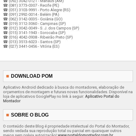
☎ (092) 3042-0121 - Manaus (AM)
☎ (081) 3773-0307 - Recife (PE)
☎ (051) 3103-9991 - Porto Alegre (RS)
☎ (091) 2992-0014 - Belém (PA)
☎ (062) 3142-0035 - Goiânia (GO)
☎ (019) 3112-3060 - Campinas (SP)
☎ (012) 3042-0049 - S. J. dos Campos (SP)
☎ (015) 3141-1943 - Sorocaba (SP)
☎ (016) 4042-0938 - Ribeirão Preto (SP)
☎ (013) 3513-6023 - Santos (SP)
☎ (027) 3441-0456 - Vitória (ES)
DOWNLOAD POM
Aplicativo Android dedicado à busca do montadores, elaboração de
orçamentos de montagem e futuras novas funcionalidades. Disponível na
loja de aplicativos GooglePlay no link à seguir:
Aplicativo Portal do
Montador
SOBRE O BLOG
O conteúdo deste Blog é propriedade intelectual do Portal do Montador,
sendo vedada sua reprodução total ou parcial em quaisquer outros
meios sem prévia autorização!
www.portaldomontador.com.br